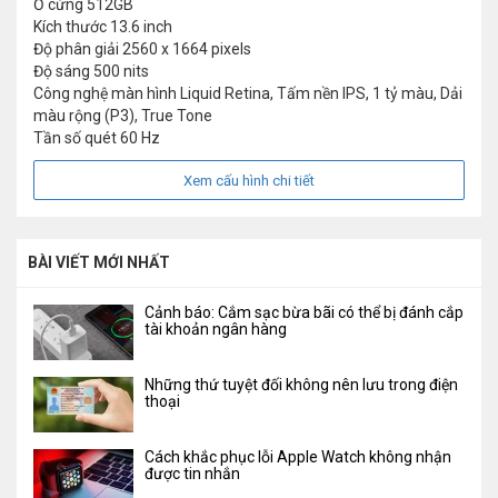
Ổ cứng
512GB
Kích thước
13.6 inch
Độ phân giải
2560 x 1664 pixels
Độ sáng
500 nits
Công nghệ màn hình
Liquid Retina, Tấm nền IPS, 1 tỷ màu, Dải
màu rộng (P3), True Tone
Tần số quét
60 Hz
Xem cấu hình chi tiết
BÀI VIẾT MỚI NHẤT
Cảnh báo: Cắm sạc bừa bãi có thể bị đánh cắp
tài khoản ngân hàng
Những thứ tuyệt đối không nên lưu trong điện
thoại
Cách khắc phục lỗi Apple Watch không nhận
được tin nhắn