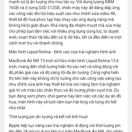
mạnh xử lý ấn tượng cho mọi tác vụ. Với dung lượng RAM
16GB và ổ cứng SSD 512GB, chiếc máy này dễ dàng đáp ứng
các công việc đòi hỏi hiệu suất cao như chỉnh sửa video 4K,
thiết kế đồ họa phức tạp hay chạy các ứng dụng nặng mà
không hề bị gián đoạn. Khả năng đa nhiệm mượt mà của máy
cho phép bạn làm việc với nhiều ứng dụng cùng lúc, từ duyệt
web, soạn thảo tài liệu đến xử lý dữ liệu, tất cả đều diễn ra một
cách trơn tru và nhanh chóng.
Màn hình Liquid Retina - Đỉnh cao của trải nghiệm hình ảnh
MacBook Air M4 13 inch sở hữu màn hình Liquid Retina 13.6
inch, mang đến chất lượng hiển thị sắc nét và sống động với
độ phân giải cao và độ sáng tối đa ấn tượng. Công nghệ hiển
thị tiên tiến này không chỉ lý tưởng cho các công việc sáng tạo
như chỉnh sửa ảnh hay thiết kế mà còn nâng tầm trải nghiệm
giải trí với màu sắc chân thực và độ tương phản vượt trội. Dù
bạn đang xem phim, chơi game hay làm việc với các dự án đồ
họa, màn hình này sẽ luôn làm bạn hài lòng với từng chi tiết
nhỏ nhất.
Thời lượng pin ấn tượng và kết nối linh hoạt
Apple tiếp tục nâng cao trải nghiệm di động với thời lượng pin
lên đến 18 giờ sử dụng liên tục trên MacBook Air M4, cho phép