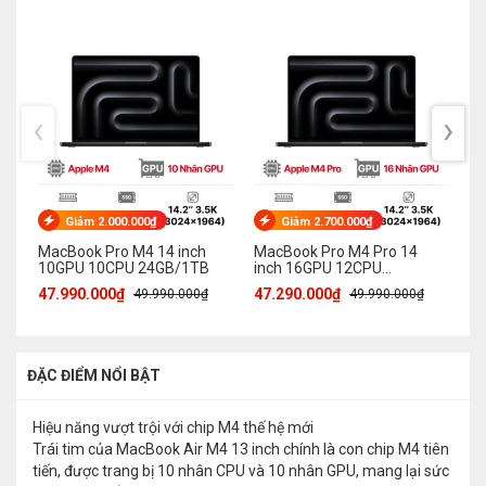
‹
›
Giảm 2.000.000₫
Giảm 2.700.000₫
MacBook Pro M4 14 inch
MacBook Pro M4 Pro 14
Ma
10GPU 10CPU 24GB/1TB
inch 16GPU 12CPU
1
24GB/512GB
47.990.000₫
47.290.000₫
43
49.990.000₫
49.990.000₫
ĐẶC ĐIỂM NỔI BẬT
Hiệu năng vượt trội với chip M4 thế hệ mới
Trái tim của MacBook Air M4 13 inch chính là con chip M4 tiên
tiến, được trang bị 10 nhân CPU và 10 nhân GPU, mang lại sức