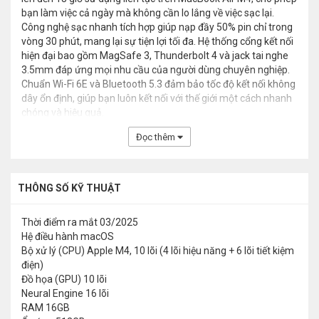
bạn làm việc cả ngày mà không cần lo lắng về việc sạc lại.
Công nghệ sạc nhanh tích hợp giúp nạp đầy 50% pin chỉ trong
vòng 30 phút, mang lại sự tiện lợi tối đa. Hệ thống cổng kết nối
hiện đại bao gồm MagSafe 3, Thunderbolt 4 và jack tai nghe
3.5mm đáp ứng mọi nhu cầu của người dùng chuyên nghiệp.
Chuẩn Wi-Fi 6E và Bluetooth 5.3 đảm bảo tốc độ kết nối không
dây ổn định, giúp bạn luôn kết nối với thế giới một cách nhanh
chóng và hiệu quả.
Đọc thêm
THÔNG SỐ KỸ THUẬT
Thời điểm ra mắt
03/2025
Hệ điều hành
macOS
Bộ xử lý (CPU)
Apple M4, 10 lõi (4 lõi hiệu năng + 6 lõi tiết kiệm
điện)
Đồ họa (GPU)
10 lõi
Neural Engine
16 lõi
RAM
16GB