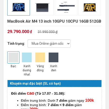
MacBook Air M4 13 inch 10GPU 10CPU 16GB 512GB
29.790.000
₫
31.990.000 ₫
Tình trạng:
Bạc
Xanh
Vàng
Xanh
dương
đồng
đen
nhạt
Khuyến mại đặc biệt (SL có hạn)
cao
Đổi điểm
(Từ 17.07 - 31.08):
100k
Điểm trung bình: Dưới
7 điểm
giảm ngay
Điểm trung bình:
7 điểm < 9 điểm
giảm