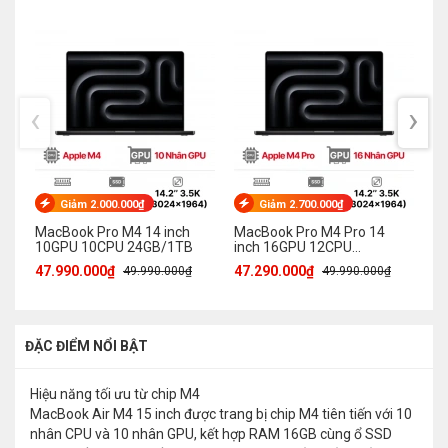
‹
›
Giảm 2.000.000₫
Giảm 2.700.000₫
MacBook Pro M4 14 inch
MacBook Pro M4 Pro 14
Ma
10GPU 10CPU 24GB/1TB
inch 16GPU 12CPU
1
24GB/512GB
47.990.000₫
47.290.000₫
43
49.990.000₫
49.990.000₫
ĐẶC ĐIỂM NỔI BẬT
Hiệu năng tối ưu từ chip M4
MacBook Air M4 15 inch được trang bị chip M4 tiên tiến với 10
nhân CPU và 10 nhân GPU, kết hợp RAM 16GB cùng ổ SSD