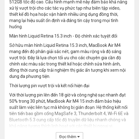
512GB tốc độ cao. Cấu hình mạnh mẽ này đảm bảo khả năng
xử lý vượt trội cho các tác vụ phức tạp như biên tập video,
thiết kế đồ họa hoặc vận hành nhiều ứng dụng đồng thời,
mang lại hiệu suất ổn định và đáng tin cậy trong mọi tình
huống.
Màn hình Liquid Retina 15.3 inch - Độ chính xác tuyệt đối
Sở hữu màn hình Liquid Retina 15.3 inch, MacBook Air M4
mang đến độ phân giải sắc nét, gam màu rộng và độ sáng
vượt trội. Đây là lựa chọn tối ưu cho các chuyên gia cần độ
chính xác màu sắc trong thiết kế hoặc chỉnh sửa hình ảnh,
đồng thời cung cấp trải nghiệm thị giác ấn tượng khi xem nội
dung đa phương tiện.
Thời lượng pin vượt trội và kết nối hiện đại
Với thời lượng pin lên đến 18 giờ và công nghệ sạc nhanh đạt
50% trong 30 phút, MacBook Air M4 15 inch đảm bảo hiệu
suất làm việc liên tục mà không bị gián đoạn. Hệ thống kết nối
tiên tiến bao gồm cổng MagSafe 3, Thunderbolt 4, Wi-Fi 6E và
Bluetooth 5.3 cung cấp tốc độ truyền dữ liệu nhanh chóng và
khả năng tương thích linh hoạt với các thiết bị ngoại vi.
Đọc thêm