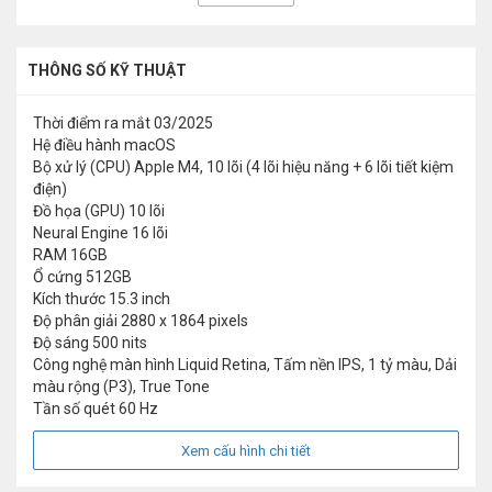
THÔNG SỐ KỸ THUẬT
Thời điểm ra mắt
03/2025
Hệ điều hành
macOS
Bộ xử lý (CPU)
Apple M4, 10 lõi (4 lõi hiệu năng + 6 lõi tiết kiệm
điện)
Đồ họa (GPU)
10 lõi
Neural Engine
16 lõi
RAM
16GB
Ổ cứng
512GB
Kích thước
15.3 inch
Độ phân giải
2880 x 1864 pixels
Độ sáng
500 nits
Công nghệ màn hình
Liquid Retina, Tấm nền IPS, 1 tỷ màu, Dải
màu rộng (P3), True Tone
Tần số quét
60 Hz
Xem cấu hình chi tiết