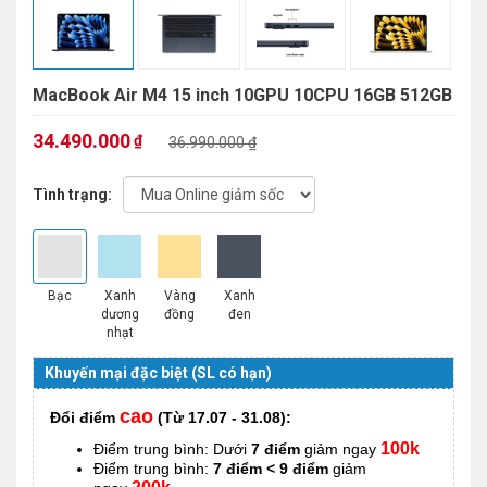
MacBook Air M4 15 inch 10GPU 10CPU 16GB 512GB
34.490.000
₫
36.990.000 ₫
Tình trạng:
Bạc
Xanh
Vàng
Xanh
dương
đồng
đen
nhạt
Khuyến mại đặc biệt (SL có hạn)
cao
Đổi điểm
(Từ 17.07 - 31.08):
100k
Điểm trung bình: Dưới
7 điểm
giảm ngay
Điểm trung bình:
7 điểm < 9 điểm
giảm