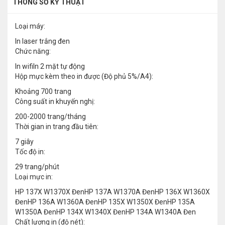
THÔNG SỐ KỸ THUẬT
Loại máy:
In laser trắng đen
Chức năng:
In wifiIn 2 mặt tự động
Hộp mực kèm theo in được (Độ phủ 5%/A4):
Khoảng 700 trang
Công suất in khuyến nghị:
200-2000 trang/tháng
Thời gian in trang đầu tiên:
7 giây
Tốc độ in:
29 trang/phút
Loại mực in:
HP 137X W1370X ĐenHP 137A W1370A ĐenHP 136X W1360X
ĐenHP 136A W1360A ĐenHP 135X W1350X ĐenHP 135A
W1350A ĐenHP 134X W1340X ĐenHP 134A W1340A Đen
Chất lượng in (độ nét):