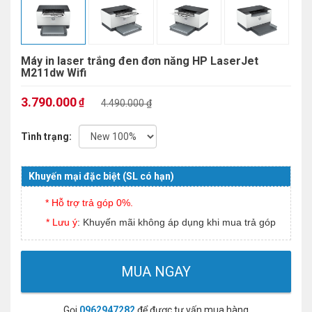
Máy in laser trắng đen đơn năng HP LaserJet
M211dw Wifi
3.790.000
₫
4.490.000 ₫
Tình trạng:
Khuyến mại đặc biệt (SL có hạn)
* Hỗ trợ trả góp 0%.
* Lưu ý
: Khuyến mãi không áp dụng khi mua trả góp
MUA NGAY
Gọi
0962947282
để được tư vấn mua hàng