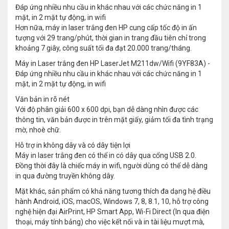
Đáp ứng nhiều nhu cầu in khác nhau với các chức năng in 1
mặt, in 2 mặt tự động, in wifi
Hơn nữa, máy in laser trắng đen HP cung cấp tốc độ in ấn
tượng với 29 trang/phút, thời gian in trang đầu tiên chỉ trong
khoảng 7 giây, công suất tối đa đạt 20.000 trang/tháng.
Máy in Laser trắng đen HP LaserJet M211dw/Wifi (9YF83A) -
Đáp ứng nhiều nhu cầu in khác nhau với các chức năng in 1
mặt, in 2 mặt tự động, in wifi
Văn bản in rõ nét
Với độ phân giải 600 x 600 dpi, bạn dễ dàng nhìn được các
thông tin, văn bản được in trên mặt giấy, giảm tối đa tình trạng
mờ, nhoè chữ.
Hỗ trợ in không dây và có dây tiện lợi
Máy in laser trắng đen có thể in có dây qua cổng USB 2.0.
Đồng thời đây là chiếc máy in wifi, người dùng có thể dễ dàng
in qua đường truyền không dây.
Mặt khác, sản phẩm có khả năng tương thích đa dạng hệ điều
hành Android, iOS, macOS, Windows 7, 8, 8.1, 10, hỗ trợ công
nghệ hiện đại AirPrint, HP Smart App, Wi-Fi Direct (In qua điện
thoại, máy tính bảng) cho việc kết nối và in tài liệu mượt mà,