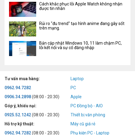
Cách khắc phục lỗi Apple Watch không nhận
được tin nhắn
Rủi ro "đu trend" tạo hình anime đang gây sốt
trên mạng.
Bản cập nhật Windows 10, 11 làm chậm PC,
lỗi kết nối và sự cố đăng nhập
Tư vấn mua hàng:
Laptop
0962.94.7282
PC
0906.34.2898
(08:00 - 20:30)
Apple
Góp ý, khiếu nại:
PC Đồng bộ - AIO
0925.52.1242
(08:00 - 20:30)
Thiết bị văn phòng
Hỗ trợ kỹ thuật:
Máy cũ giá rẻ
0962.94.7282
(08:00 - 20:30)
Phụ kiện PC - Laptop