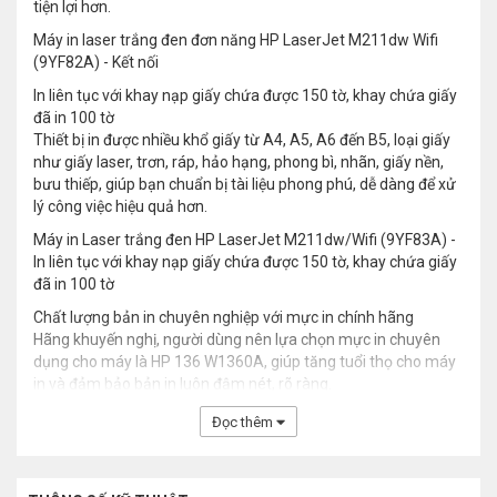
tiện lợi hơn.
Máy in laser trắng đen đơn năng HP LaserJet M211dw Wifi
(9YF82A) - Kết nối
In liên tục với khay nạp giấy chứa được 150 tờ, khay chứa giấy
đã in 100 tờ
Thiết bị in được nhiều khổ giấy từ A4, A5, A6 đến B5, loại giấy
như giấy laser, trơn, ráp, hảo hạng, phong bì, nhãn, giấy nền,
bưu thiếp, giúp bạn chuẩn bị tài liệu phong phú, dễ dàng để xử
lý công việc hiệu quả hơn.
Máy in Laser trắng đen HP LaserJet M211dw/Wifi (9YF83A) -
In liên tục với khay nạp giấy chứa được 150 tờ, khay chứa giấy
đã in 100 tờ
Chất lượng bản in chuyên nghiệp với mực in chính hãng
Hãng khuyến nghị, người dùng nên lựa chọn mực in chuyên
dụng cho máy là HP 136 W1360A, giúp tăng tuổi thọ cho máy
in và đảm bảo bản in luôn đậm nét, rõ ràng.
Đọc thêm