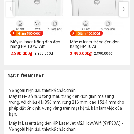
‹
›
Giảm 500.000₫
Giảm 400.000₫
Máy in laser trắng đen đơn
Máy in laser trắng đen đơn
Má
năng HP 107w Wifi
năng HP 107a
Ep
2.890.000₫
2.490.000₫
6.
3.390.000₫
2.890.000₫
ĐẶC ĐIỂM NỔI BẬT
Vẻ ngoài hiện đại, thiết kế chắc chắn
Máy in HP sở hữu tông màu trắng đen đơn giản mà sang
trọng, với chiều dài 356 mm, rộng 216 mm, cao 152.4 mm cho
phép đặt ổn định, vững vàng trên mặt kệ tủ, bàn làm việc của
bạn.
Máy in Laser trắng đen HP LaserJet M211dw/Wifi (9YF83A) -
Vẻ ngoài hiện đại, thiết kế chắc chắn