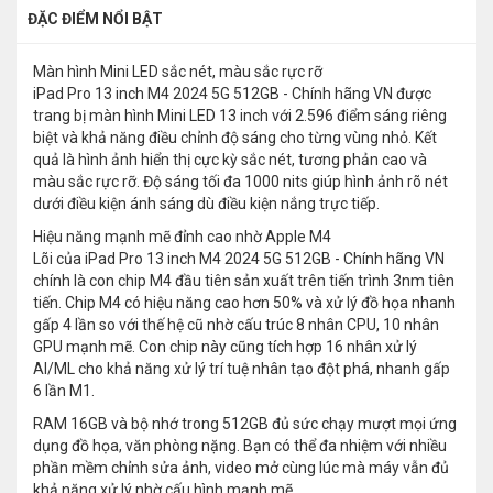
ĐẶC ĐIỂM NỔI BẬT
Màn hình Mini LED sắc nét, màu sắc rực rỡ
iPad Pro 13 inch M4 2024 5G 512GB - Chính hãng VN được
trang bị màn hình Mini LED 13 inch với 2.596 điểm sáng riêng
biệt và khả năng điều chỉnh độ sáng cho từng vùng nhỏ. Kết
quả là hình ảnh hiển thị cực kỳ sắc nét, tương phản cao và
màu sắc rực rỡ. Độ sáng tối đa 1000 nits giúp hình ảnh rõ nét
dưới điều kiện ánh sáng dù điều kiện nắng trực tiếp.
Hiệu năng mạnh mẽ đỉnh cao nhờ Apple M4
Lõi của iPad Pro 13 inch M4 2024 5G 512GB - Chính hãng VN
chính là con chip M4 đầu tiên sản xuất trên tiến trình 3nm tiên
tiến. Chip M4 có hiệu năng cao hơn 50% và xử lý đồ họa nhanh
gấp 4 lần so với thế hệ cũ nhờ cấu trúc 8 nhân CPU, 10 nhân
GPU mạnh mẽ. Con chip này cũng tích hợp 16 nhân xử lý
AI/ML cho khả năng xử lý trí tuệ nhân tạo đột phá, nhanh gấp
6 lần M1.
RAM 16GB và bộ nhớ trong 512GB đủ sức chạy mượt mọi ứng
dụng đồ họa, văn phòng nặng. Bạn có thể đa nhiệm với nhiều
phần mềm chỉnh sửa ảnh, video mở cùng lúc mà máy vẫn đủ
khả năng xử lý nhờ cấu hình mạnh mẽ.