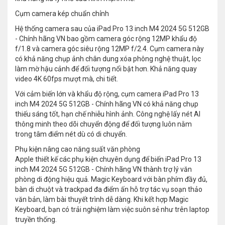
Cụm camera kép chuẩn chỉnh
Hệ thống camera sau của iPad Pro 13 inch M4 2024 5G 512GB
- Chính hãng VN bao gồm camera góc rộng 12MP khẩu độ
f/1.8 và camera góc siêu rộng 12MP f/2.4. Cụm camera này
có khả năng chụp ảnh chân dung xóa phông nghệ thuật, lọc
làm mờ hậu cảnh để đối tượng nổi bật hơn. Khả năng quay
video 4K 60fps mượt mà, chi tiết.
Với cảm biến lớn và khẩu độ rộng, cụm camera iPad Pro 13
inch M4 2024 5G 512GB - Chính hãng VN có khả năng chụp
thiếu sáng tốt, hạn chế nhiễu hình ảnh. Công nghệ lấy nét AI
thông minh theo dõi chuyển động để đối tượng luôn nằm
trong tâm điểm nét dù có di chuyển.
Phụ kiện nâng cao năng suất văn phòng
Apple thiết kế các phụ kiện chuyên dụng để biến iPad Pro 13
inch M4 2024 5G 512GB - Chính hãng VN thành trợ lý văn
phòng di động hiệu quả. Magic Keyboard với bàn phím đầy đủ,
bàn di chuột và trackpad đa điểm ấn hỗ trợ tác vụ soạn thảo
văn bản, làm bài thuyết trình dễ dàng. Khi kết hợp Magic
Keyboard, bạn có trải nghiệm làm việc suôn sẻ như trên laptop
truyền thống.