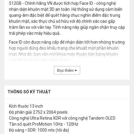
512GB - Chính hãng VN được tích hợp Face ID - công nghệ
nhận diện khuôn mặt 3D an toàn. Hệ thống sử dụng cảm biến
quang-âm đặc biệt để quét hàng chục nghìn điểm đặc trưng
khuôn mặt, xác thực chủ sở hữu với độ chính xác cao gấp
trăm lần so với vân tay. Tính năng này giúp ngăn chặn truy cập
trái phép vào máy hiệu quả.
Face ID còn được nâng cấp để nhận diện tốt hơn những trường
hợp người dùng đeo khẩu trang che khuất một phần khuôn
mặt. Nhờ đó, bạn vẫn mở khóa máy thuận tiện bằng khuôn
mặt khi ra đường đeo khẩu trang.
Đọc thêm
THÔNG SỐ KỸ THUẬT
Kích thước
13 inch
Độ phân giải
2752 x 2064 pixels
Công nghệ
Ultra Retina XDR với công nghệ Tandem OLED
Tần số quét
ProMotion 10Hz - 120Hz
Độ sáng
• SDR: 1000 nits (tối đa)