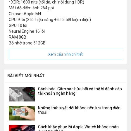
• XDR: 1600 nits (tối đa, chỉ nội dung HDR)
Mật độ điểm ảnh
264 ppi
Chipset
Apple M4
CPU
9 lõi (3 lõi hiệu năng + 6 lõi tiết kiệm điện)
GPU
10 lõi
Neural Engine
16 lõi
RAM
8GB
Bộ nhớ trong
512GB
Xem cấu hình chi tiết
BÀI VIẾT MỚI NHẤT
Cảnh báo: Cắm sạc bừa bãi có thể bị đánh cắp
tài khoản ngân hàng
Những thứ tuyệt đối không nên lưu trong điện
thoại
Cách khắc phục lỗi Apple Watch không nhận