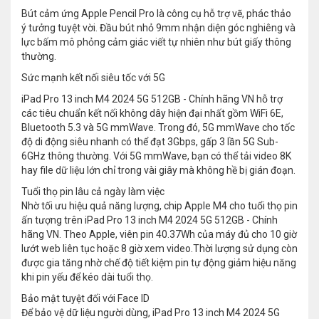
Bút cảm ứng Apple Pencil Pro là công cụ hỗ trợ vẽ, phác thảo
ý tưởng tuyệt vời. Đầu bút nhỏ 9mm nhận diện góc nghiêng và
lực bấm mô phỏng cảm giác viết tự nhiên như bút giấy thông
thường.
Sức mạnh kết nối siêu tốc với 5G
iPad Pro 13 inch M4 2024 5G 512GB - Chính hãng VN hỗ trợ
các tiêu chuẩn kết nối không dây hiện đại nhất gồm WiFi 6E,
Bluetooth 5.3 và 5G mmWave. Trong đó, 5G mmWave cho tốc
độ di động siêu nhanh có thể đạt 3Gbps, gấp 3 lần 5G Sub-
6GHz thông thường. Với 5G mmWave, bạn có thể tải video 8K
hay file dữ liệu lớn chỉ trong vài giây mà không hề bị gián đoạn.
Tuổi thọ pin lâu cả ngày làm việc
Nhờ tối ưu hiệu quả năng lượng, chip Apple M4 cho tuổi thọ pin
ấn tượng trên iPad Pro 13 inch M4 2024 5G 512GB - Chính
hãng VN. Theo Apple, viên pin 40.37Wh của máy đủ cho 10 giờ
lướt web liên tục hoặc 8 giờ xem video.Thời lượng sử dụng còn
được gia tăng nhờ chế độ tiết kiệm pin tự động giảm hiệu năng
khi pin yếu để kéo dài tuổi thọ.
Bảo mật tuyệt đối với Face ID
Để bảo vệ dữ liệu người dùng, iPad Pro 13 inch M4 2024 5G