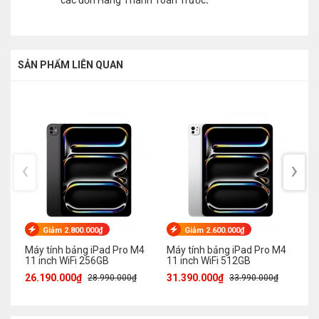
các đơn Hàng Thanh Toán Trước
.
SẢN PHẨM LIÊN QUAN
‹
›
Giảm 2.800.000₫
Giảm 2.600.000₫
Máy tính bảng iPad Pro M4
Máy tính bảng iPad Pro M4
iP
11 inch WiFi 256GB
11 inch WiFi 512GB
2
26.190.000₫
31.390.000₫
31
28.990.000₫
33.990.000₫