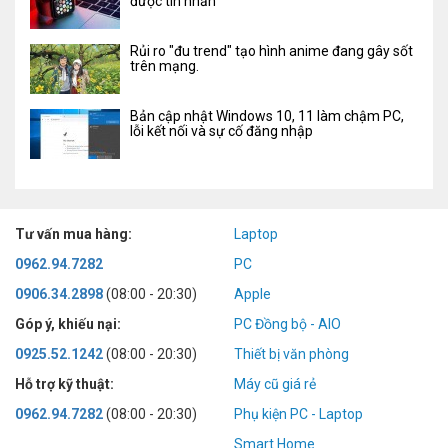
được tin nhắn
Rủi ro "đu trend" tạo hình anime đang gây sốt
trên mạng.
Bản cập nhật Windows 10, 11 làm chậm PC,
lỗi kết nối và sự cố đăng nhập
Tư vấn mua hàng:
Laptop
0962.94.7282
PC
0906.34.2898
(08:00 - 20:30)
Apple
Góp ý, khiếu nại:
PC Đồng bộ - AIO
0925.52.1242
(08:00 - 20:30)
Thiết bị văn phòng
Hỗ trợ kỹ thuật:
Máy cũ giá rẻ
0962.94.7282
(08:00 - 20:30)
Phụ kiện PC - Laptop
Smart Home