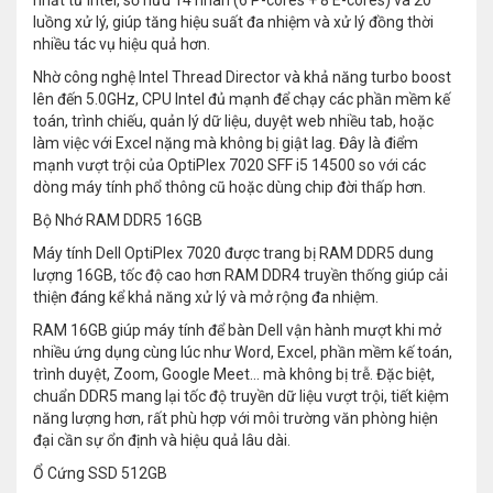
nhất từ Intel, sở hữu 14 nhân (6 P-cores + 8 E-cores) và 20
luồng xử lý, giúp tăng hiệu suất đa nhiệm và xử lý đồng thời
nhiều tác vụ hiệu quả hơn.
Nhờ công nghệ Intel Thread Director và khả năng turbo boost
lên đến 5.0GHz, CPU Intel đủ mạnh để chạy các phần mềm kế
toán, trình chiếu, quản lý dữ liệu, duyệt web nhiều tab, hoặc
làm việc với Excel nặng mà không bị giật lag. Đây là điểm
mạnh vượt trội của OptiPlex 7020 SFF i5 14500 so với các
dòng máy tính phổ thông cũ hoặc dùng chip đời thấp hơn.
Bộ Nhớ RAM DDR5 16GB
Máy tính Dell OptiPlex 7020 được trang bị RAM DDR5 dung
lượng 16GB, tốc độ cao hơn RAM DDR4 truyền thống giúp cải
thiện đáng kể khả năng xử lý và mở rộng đa nhiệm.
RAM 16GB giúp máy tính để bàn Dell vận hành mượt khi mở
nhiều ứng dụng cùng lúc như Word, Excel, phần mềm kế toán,
trình duyệt, Zoom, Google Meet… mà không bị trễ. Đặc biệt,
chuẩn DDR5 mang lại tốc độ truyền dữ liệu vượt trội, tiết kiệm
năng lượng hơn, rất phù hợp với môi trường văn phòng hiện
đại cần sự ổn định và hiệu quả lâu dài.
Ổ Cứng SSD 512GB