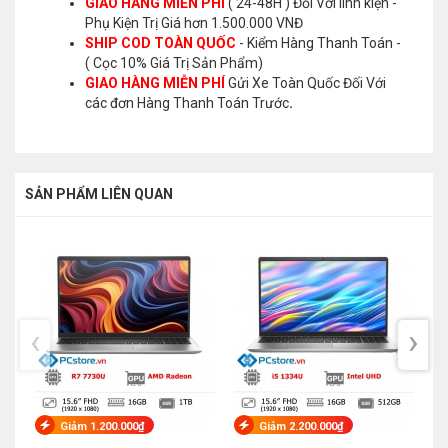
GIAO HÀNG MIỄN PHÍ
( 24-48H ) Đối Với linh kiện -
Phụ Kiện Trị Giá hơn 1.500.000 VNĐ
SHIP COD TOÀN QUỐC
- Kiểm Hàng Thanh Toán -
( Cọc 10% Giá Trị Sản Phẩm)
GIAO HÀNG MIỄN PHÍ
Gửi Xe Toàn Quốc Đối Với
các đơn Hàng Thanh Toán Trước
.
SẢN PHẨM LIÊN QUAN
‹
›
Giảm 1.200.000₫
Giảm 2.200.000₫