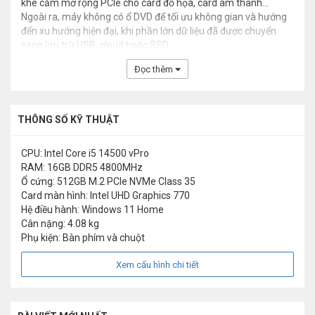
khe cắm mở rộng PCIe cho card đồ họa, card âm thanh…
Ngoài ra, máy không có ổ DVD để tối ưu không gian và hướng
đến xu hướng hiện đại, khi phần lớn dữ liệu đã được chuyển
sang lưu trữ USB, cloud hoặc SSD.
Đọc thêm
THÔNG SỐ KỸ THUẬT
CPU: Intel Core i5 14500 vPro
RAM: 16GB DDR5 4800MHz
Ổ cứng: 512GB M.2 PCIe NVMe Class 35
Card màn hình: Intel UHD Graphics 770
Hệ điều hành: Windows 11 Home
Cân nặng: 4.08 kg
Phụ kiện: Bàn phím và chuột
Xem cấu hình chi tiết