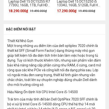
Laptop Dell 15 DC15255 R7
Laptop Dell 15 DC15250 i5
La
7730U, 16GB, 1TB, Full HD
1334U, 16GB, 512GB, Full HD
Co
120Hz
120Hz
MX
18.290.000₫
17.290.000₫
30
19.490.000₫
19.490.000₫
ĐẶC ĐIỂM NỔI BẬT
Thiết Kế Nhỏ Gọn
Một trong những ưu điểm lớn của dell optiplex 7020 chính là
thiết kế SFF (Small Form Factor) dạng thùng máy nhỏ gọn
giúp tiết kiệm tối đa diện tích trên bàn làm việc hoặc trong tủ
đựng. Tuy có kích thước khiêm tốn, nhưng sản phẩm vẫn đảm
bảo khả năng nâng cấp phần cứng như RAM, ổ cứng, card mở
rộng qua các khe PCIe và cổng kết nối đa dạng phía sau. Lớp
vỏ ngoài màu đen sang trọng, thiết kế tinh giản nhưng vẫn
chắc chắn, toát lên sự chuyên nghiệp đúng chuẩn Dell dành
cho môi trường công sở.
Hiệu Năng Ổn Định Với CPU Intel Core i5-14500
Trái tim của máy tính để bàn Dell OptiPlex 7020 SFF chính là
bộ vi xử lý Intel Core i5-14500 dòng CPU thế hệ thứ 14 mới