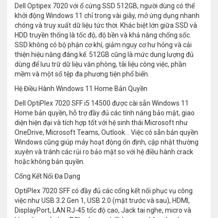
Dell Optipex 7020 với ổ cứng SSD 512GB, người dùng có thể
khởi động Windows 11 chỉ trong vài giây, mở ứng dụng nhanh
chóng và truy xuất dữ liệu tức thời. Khác biệt lớn giữa SSD và
HDD truyền thống là tốc độ, độ bền và khả năng chống sốc.
SSD không có bộ phận cơ khí, giảm nguy cơ hư hỏng và cải
thiện hiệu năng đáng kể. 512GB cũng là mức dung lượng đủ
dùng để lưu trữ dữ liệu văn phòng, tài liệu công việc, phần
mềm và một số tệp đa phương tiện phổ biến.
Hệ Điều Hành Windows 11 Home Bản Quyền
Dell OptiPlex 7020 SFF i5 14500 được cài sẵn Windows 11
Home bản quyền, hỗ trợ đầy đủ các tính năng bảo mật, giao
diện hiện đại và tích hợp tốt với hệ sinh thái Microsoft như
OneDrive, Microsoft Teams, Outlook… Việc có sẵn bản quyền
Windows cũng giúp máy hoạt động ổn định, cập nhật thường
xuyên và tránh các rủi ro bảo mật so với hệ điều hành crack
hoặc không bản quyền.
Cổng Kết Nối Đa Dạng
OptiPlex 7020 SFF có đầy đủ các cổng kết nối phục vụ công
việc như USB 3.2 Gen 1, USB 2.0 (mặt trước và sau), HDMI,
DisplayPort, LAN RJ-45 tốc độ cao, Jack tai nghe, micro và