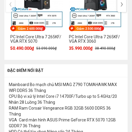
‹
›
Giảm 2.600.000₫
Giảm 2.500.000₫
PC Intel Core Ultra 7 265KF/
PC Intel Core Ultra 7 265KF/
PC
VGA RTX 5070
VGA RTX 3060
RT
50.490.000₫
35.990.000₫
41
53.090.000₫
38.490.000₫
ĐẶC ĐIỂM NỔI BẬT
Mainboard
Bo mạch chủ MSI MAG Z790 TOMAHAWK MAX
WIFI DDR5
36 Tháng
CPU
Bộ vi xử lý Intel Core i7 14700F/Turbo up to 5.4GHz/20
Nhân 28 Luồng
36 Tháng
RAM
Ram Corsair Vengeance RGB 32GB 5600 DDR5
36
Tháng
VGA
Card màn hình ASUS Prime GeForce RTX 5070 12GB
GDDR7
36 Tháng
HDD
Có thể tùy chọn Nâng cấp
24 Tháng