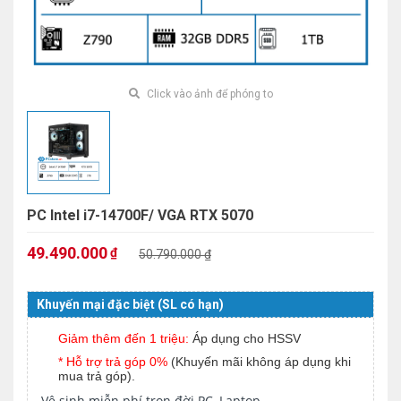
Click vào ảnh để phóng to
PC Intel i7-14700F/ VGA RTX 5070
49.490.000
₫
50.790.000 ₫
Khuyến mại đặc biệt (SL có hạn)
Giảm thêm đến 1 triệu:
Áp dụng cho HSSV
* Hỗ trợ trả góp 0%
(Khuyến mãi không áp dụng khi
mua trả góp).
Vệ sinh miễn phí trọn đời PC, Laptop.