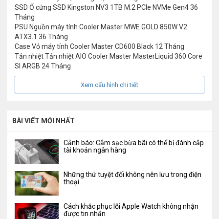
SSD
Ổ cứng SSD Kingston NV3 1TB M.2 PCIe NVMe Gen4
36
Tháng
PSU
Nguồn máy tính Cooler Master MWE GOLD 850W V2
ATX3.1
36 Tháng
Case
Vỏ máy tính Cooler Master CD600 Black
12 Tháng
Tản nhiệt
Tản nhiệt AIO Cooler Master MasterLiquid 360 Core
SI ARGB
24 Tháng
Xem cấu hình chi tiết
BÀI VIẾT MỚI NHẤT
Cảnh báo: Cắm sạc bừa bãi có thể bị đánh cắp
tài khoản ngân hàng
Những thứ tuyệt đối không nên lưu trong điện
thoại
Cách khắc phục lỗi Apple Watch không nhận
được tin nhắn