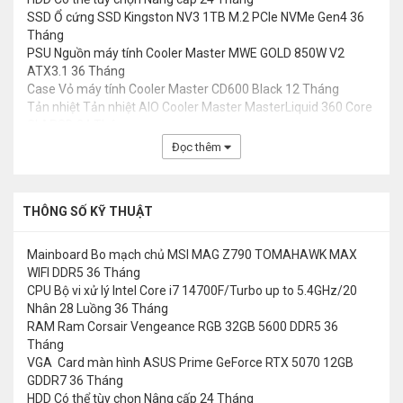
SSD
Ổ cứng SSD Kingston NV3 1TB M.2 PCIe NVMe Gen4
36
Tháng
PSU
Nguồn máy tính Cooler Master MWE GOLD 850W V2
ATX3.1
36 Tháng
Case
Vỏ máy tính Cooler Master CD600 Black
12 Tháng
Tản nhiệt
Tản nhiệt AIO Cooler Master MasterLiquid 360 Core
SI ARGB
24 Tháng
Đọc thêm
THÔNG SỐ KỸ THUẬT
Mainboard
Bo mạch chủ MSI MAG Z790 TOMAHAWK MAX
WIFI DDR5
36 Tháng
CPU
Bộ vi xử lý Intel Core i7 14700F/Turbo up to 5.4GHz/20
Nhân 28 Luồng
36 Tháng
RAM
Ram Corsair Vengeance RGB 32GB 5600 DDR5
36
Tháng
VGA
Card màn hình ASUS Prime GeForce RTX 5070 12GB
GDDR7
36 Tháng
HDD
Có thể tùy chọn Nâng cấp
24 Tháng