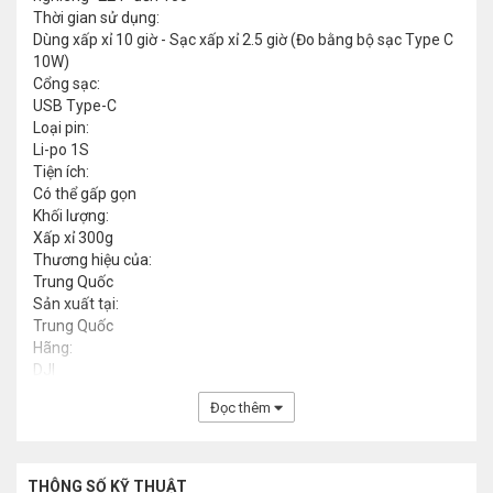
Thời gian sử dụng:
Dùng xấp xỉ 10 giờ - Sạc xấp xỉ 2.5 giờ (Đo bằng bộ sạc Type C
10W)
Cổng sạc:
USB Type-C
Loại pin:
Li-po 1S
Tiện ích:
Có thể gấp gọn
Khối lượng:
Xấp xỉ 300g
Thương hiệu của:
Trung Quốc
Sản xuất tại:
Trung Quốc
Hãng:
DJI
Đọc thêm
THÔNG SỐ KỸ THUẬT