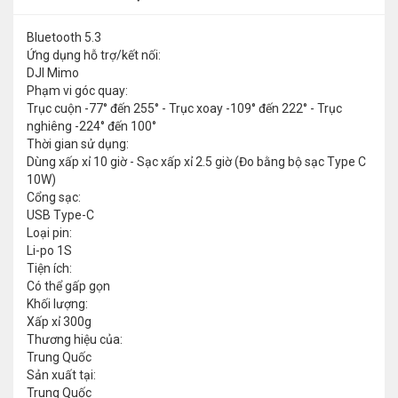
Bluetooth 5.3
Ứng dụng hỗ trợ/kết nối:
DJI Mimo
Phạm vi góc quay:
Trục cuộn -77° đến 255° - Trục xoay -109° đến 222° - Trục
nghiêng -224° đến 100°
Thời gian sử dụng:
Dùng xấp xỉ 10 giờ - Sạc xấp xỉ 2.5 giờ (Đo bằng bộ sạc Type C
10W)
Cổng sạc:
USB Type-C
Loại pin:
Li-po 1S
Tiện ích:
Có thể gấp gọn
Khối lượng:
Xấp xỉ 300g
Thương hiệu của:
Trung Quốc
Sản xuất tại:
Trung Quốc