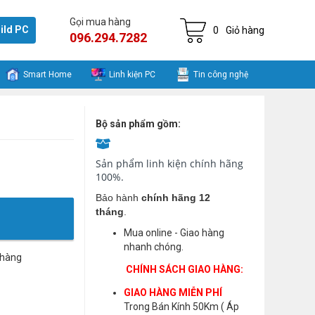
Gọi mua hàng
ild PC
0
Giỏ hàng
096.294.7282
Smart Home
Linh kiện PC
Tin công nghệ
Bộ sản phẩm gồm:
Sản phẩm linh kiện chính hãng
100%.
Bảo hành
chính hãng 12
tháng
.
Mua online - Giao hàng
nhanh chóng.
 hàng
CHÍNH SÁCH GIAO HÀNG:
GIAO HÀNG MIỄN PHÍ
Trong Bán Kính 50Km ( Áp