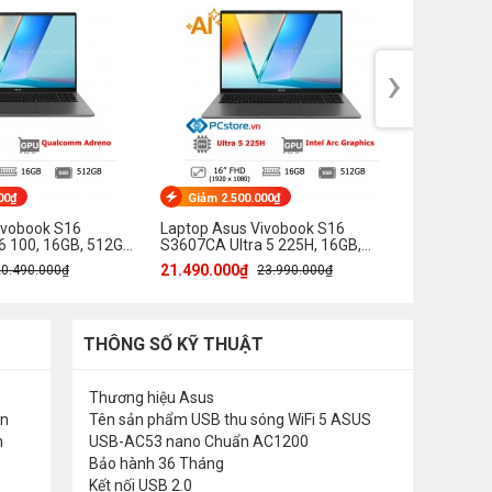
›
00₫
Giảm 2.500.000₫
Giảm 1
ivobook S16
Laptop Asus Vivobook S16
Laptop A
 100, 16GB, 512GB,
S3607CA Ultra 5 225H, 16GB,
S3607CA U
512GB, Full HD OLED
512GB, Fu
21.490.000₫
25.290.0
20.490.000₫
23.990.000₫
THÔNG SỐ KỸ THUẬT
Thương hiệu
Asus
ần
Tên sản phẩm
USB thu sóng WiFi 5 ASUS
m
USB-AC53 nano Chuẩn AC1200
Bảo hành
36 Tháng
Kết nối
USB 2.0