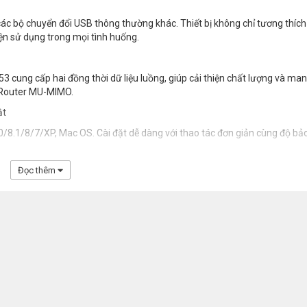
c bộ chuyển đổi USB thông thường khác. Thiết bị không chỉ tương thích
n sử dụng trong mọi tình huống.
ung cấp hai đồng thời dữ liệu luồng, giúp cải thiện chất lượng và mang
h Router MU-MIMO.
ật
8.1/8/7/XP, Mac OS. Cài đặt dễ dàng với thao tác đơn giản cùng độ bả
Đọc thêm