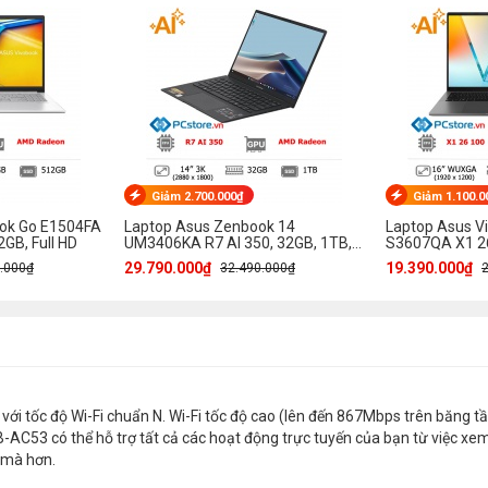
Giảm 2.700.000₫
Giảm 1.100.0
ook Go E1504FA
Laptop Asus Zenbook 14
Laptop Asus V
GB, Full HD
UM3406KA R7 AI 350, 32GB, 1TB,
S3607QA X1 26
3K OLED 120Hz
WUXGA OLED
29.790.000₫
19.390.000₫
.000₫
32.490.000₫
i tốc độ Wi-Fi chuẩn N. Wi-Fi tốc độ cao (lên đến 867Mbps trên băng t
AC53 có thể hỗ trợ tất cả các hoạt động trực tuyến của bạn từ việc xe
 mà hơn.