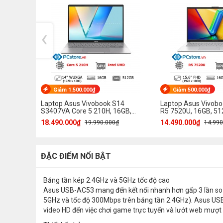
‹
Giảm 1.500.000₫
Giảm 500.000₫
Laptop Asus Vivobook S14
Laptop Asus Vivob
S3407VA Core 5 210H, 16GB,
R5 7520U, 16GB, 512
512GB, WUXGA
18.490.000₫
14.490.000₫
19.990.000₫
14.990
ĐẶC ĐIỂM NỔI BẬT
Băng tần kép 2.4GHz và 5GHz tốc độ cao
Asus USB-AC53 mang đến kết nối nhanh hơn gấp 3 lần so vớ
5GHz và tốc độ 300Mbps trên băng tần 2.4GHz). Asus USB-
video HD đến việc chơi game trực tuyến và lướt web mượt