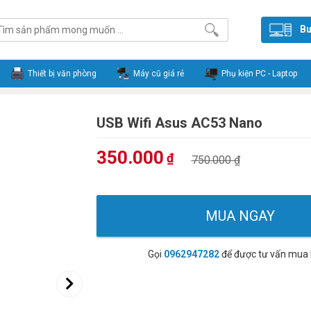
Bu
Thiết bị văn phòng
Máy cũ giá rẻ
Phụ kiện PC - Laptop
USB Wifi Asus AC53 Nano
350.000
₫
750.000 ₫
MUA NGAY
Gọi
0962947282
để được tư vấn mua