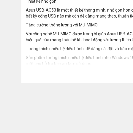
Thiết kế nhỏ gọn
Asus USB-AC53 là một thiết kế thông minh, nhỏ gọn hơn cá
bất kỳ cổng USB nào mà còn dễ dàng mang theo, thuận tiệ
Tăng cường thông lượng với MU-MIMO
Với công nghệ MU-MIMO được trang bị giúp Asus USB-AC53 c
hiệu quả của mạng toàn bộ khi hoạt động với tương thíc
Tương thích nhiều hệ điều hành, dễ dàng cài đặt và bảo m
Sản phẩm tương thích nhiều hệ điều hành như Windows 10/
mật cao hỗ trợ bạn an tâm sử dụng.