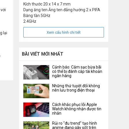
Kích thước
20 x 14 x 7 mm
 với
Dạng ăng ten
Ăng ten đẳng hướng 2 x PIFA
Băng tần
5GHz
2.4GHz
Xem cấu hình chi tiết
 lại
BÀI VIẾT MỚI NHẤT
o
Cảnh báo: Cắm sạc bừa bãi
có thể bị đánh cắp tài khoản
ngân hàng
Những thứ tuyệt đối không
nên lưu trong điện thoại
Cách khắc phục lỗi Apple
Watch không nhận được tin
nhắn
Rủi ro "đu trend" tạo hình
anime đang gây sốt trên