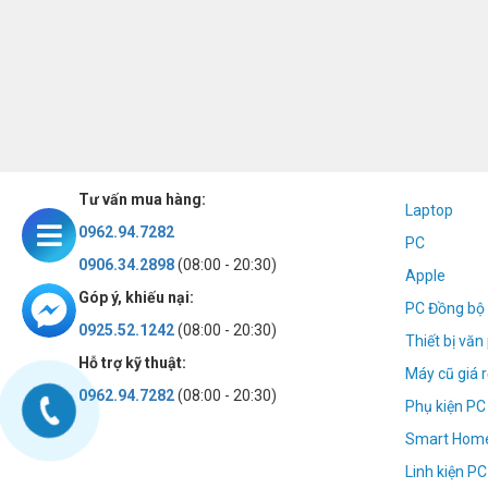
Tư vấn mua hàng:
Laptop
0962.94.7282
PC
0906.34.2898
(08:00 - 20:30)
Apple
Góp ý, khiếu nại:
PC Đồng bộ 
0925.52.1242
(08:00 - 20:30)
Thiết bị vă
Hỗ trợ kỹ thuật:
Máy cũ giá r
0962.94.7282
(08:00 - 20:30)
Phụ kiện PC
Smart Hom
Linh kiện PC